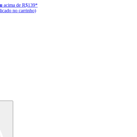
ju
acima de R$139*
icado no carrinho)