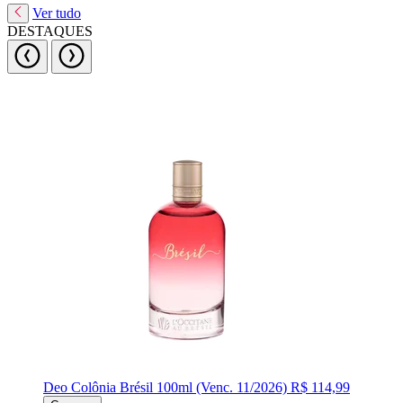
Ver tudo
DESTAQUES
Deo Colônia Brésil 100ml (Venc. 11/2026)
R$ 114,99