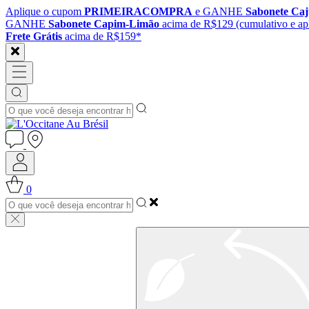
Aplique o cupom
PRIMEIRACOMPRA
e GANHE
Sabonete Ca
GANHE
Sabonete Capim-Limão
acima de R$129 (cumulativo e apl
Frete Grátis
acima de R$159*
0