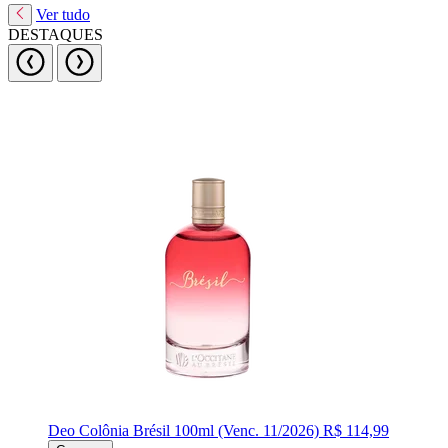
Ver tudo
DESTAQUES
Deo Colônia Brésil 100ml (Venc. 11/2026)
R$ 114,99