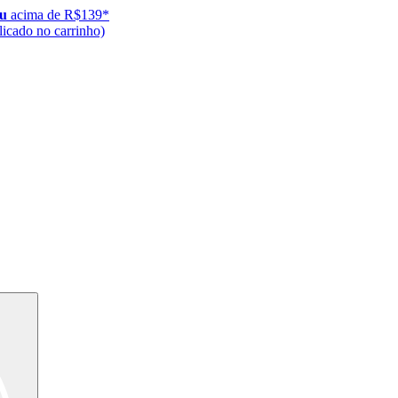
ju
acima de R$139*
icado no carrinho)