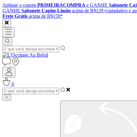
Aplique o cupom
PRIMEIRACOMPRA
e GANHE
Sabonete Ca
GANHE
Sabonete Capim-Limão
acima de R$129 (cumulativo e apl
Frete Grátis
acima de R$159*
0