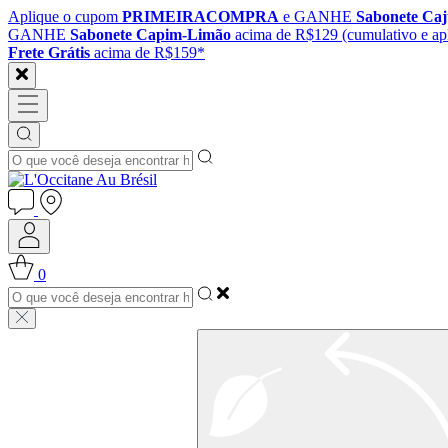
Aplique o cupom
PRIMEIRACOMPRA
e GANHE
Sabonete Ca
GANHE
Sabonete Capim-Limão
acima de R$129 (cumulativo e apl
Frete Grátis
acima de R$159*
0