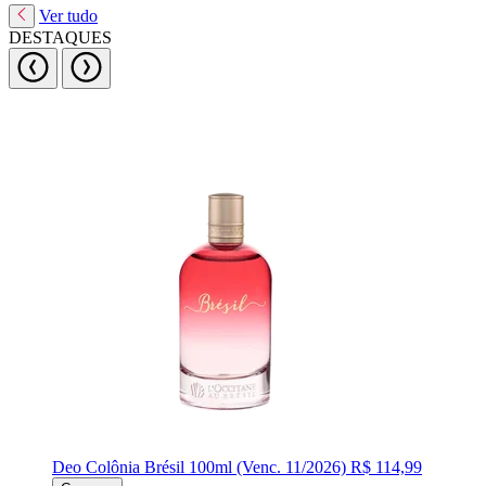
Ver tudo
DESTAQUES
Deo Colônia Brésil 100ml (Venc. 11/2026)
R$ 114,99