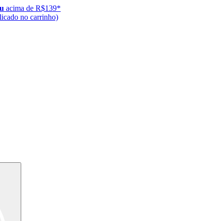
ju
acima de R$139*
icado no carrinho)