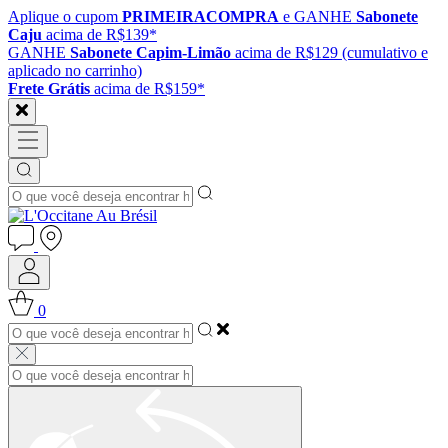
Aplique o cupom
PRIMEIRACOMPRA
e GANHE
Sabonete
Caju
acima de R$139*
GANHE
Sabonete Capim-Limão
acima de R$129 (cumulativo e
aplicado no carrinho)
Frete Grátis
acima de R$159*
0