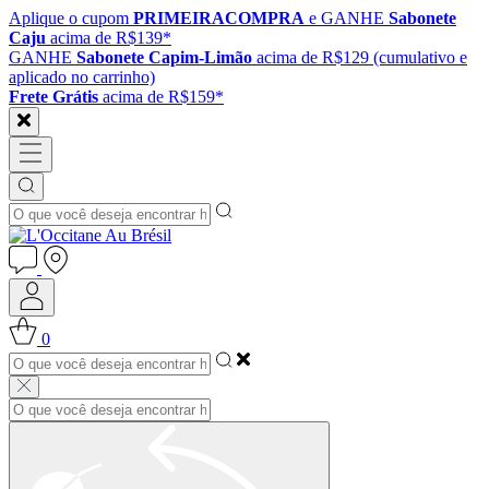
Aplique o cupom
PRIMEIRACOMPRA
e GANHE
Sabonete
Caju
acima de R$139*
GANHE
Sabonete Capim-Limão
acima de R$129 (cumulativo e
aplicado no carrinho)
Frete Grátis
acima de R$159*
0