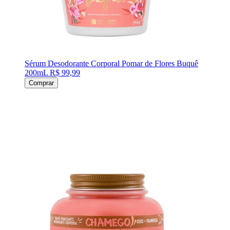
Sérum Desodorante Corporal Pomar de Flores Buquê
200mL
R$ 99,99
Comprar