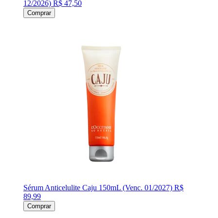
12/2026)
R$ 47,50
Comprar
Sérum Anticelulite Caju 150mL (Venc. 01/2027)
R$
89,99
Comprar