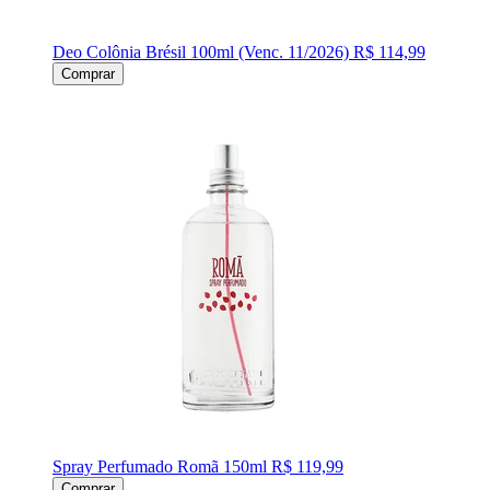
Deo Colônia Brésil 100ml (Venc. 11/2026)
R$ 114,99
Comprar
Spray Perfumado Romã 150ml
R$ 119,99
Comprar