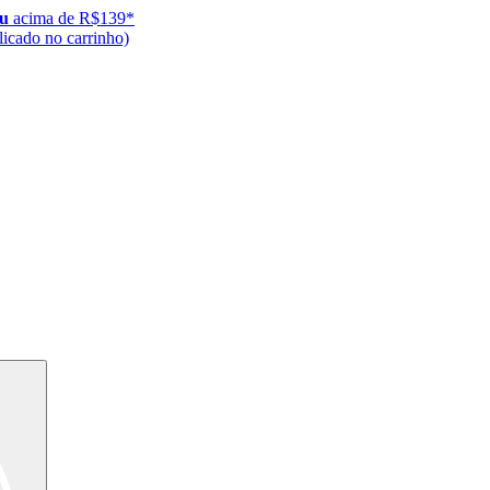
ju
acima de R$139*
icado no carrinho)