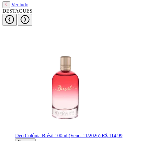
Ver tudo
DESTAQUES
Deo Colônia Brésil 100ml (Venc. 11/2026)
R$ 114,99