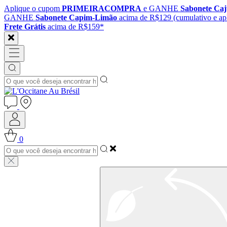
Aplique o cupom
PRIMEIRACOMPRA
e GANHE
Sabonete Ca
GANHE
Sabonete Capim-Limão
acima de R$129 (cumulativo e apl
Frete Grátis
acima de R$159*
0