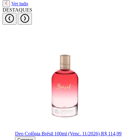
Ver tudo
DESTAQUES
Deo Colônia Brésil 100ml (Venc. 11/2026)
R$ 114,99
Comprar