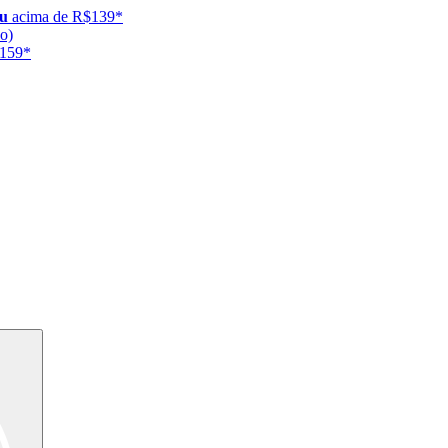
ju
acima de R$139*
o)
$159*