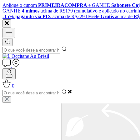
Aplique o cupom
PRIMEIRACOMPRA
e GANHE
Sabonete Ca
GANHE
4 mimos
acima de R$179 (cumulativo e aplicado no carrinh
-15% pagando via PIX
acima de R$229 |
Frete Grátis
acima de R
0