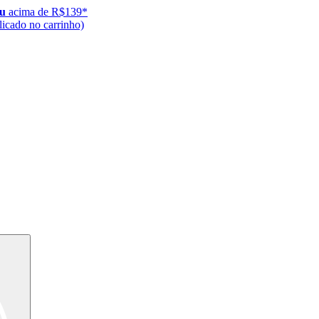
ju
acima de R$139*
icado no carrinho)