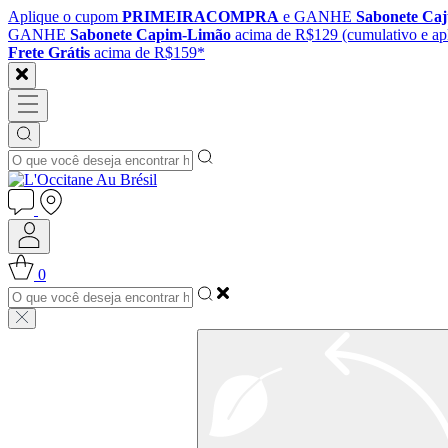
Aplique o cupom
PRIMEIRACOMPRA
e GANHE
Sabonete Ca
GANHE
Sabonete Capim-Limão
acima de R$129 (cumulativo e apl
Frete Grátis
acima de R$159*
0