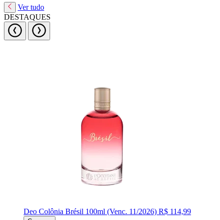
Ver tudo
DESTAQUES
Deo Colônia Brésil 100ml (Venc. 11/2026)
R$ 114,99