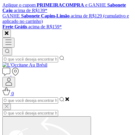
Aplique o cupom
PRIMEIRACOMPRA
e GANHE
Sabonete
Caju
acima de R$139*
GANHE
Sabonete Capim-Limão
acima de R$129 (cumulativo e
aplicado no carrinho)
Frete Grátis
acima de R$159*
0