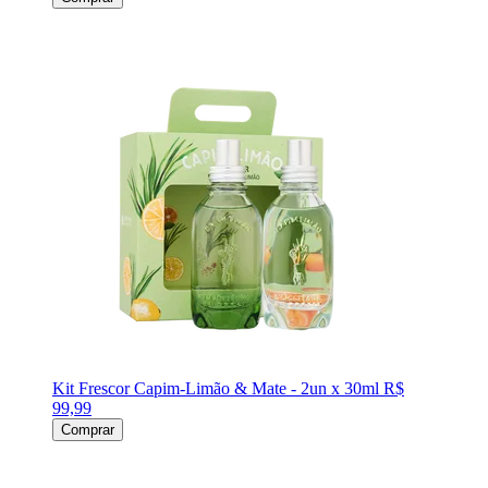
Kit Frescor Capim-Limão & Mate - 2un x 30ml
R$
99,99
Comprar