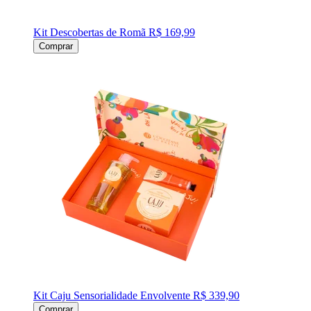
Kit Descobertas de Romã
R$ 169,99
Comprar
Kit Caju Sensorialidade Envolvente
R$ 339,90
Comprar