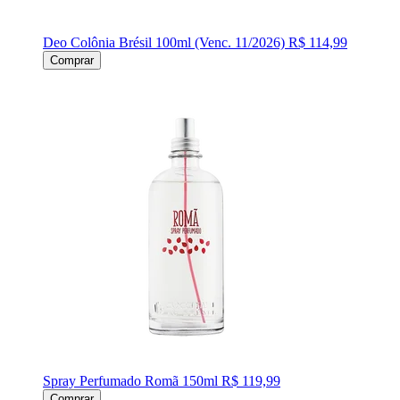
Deo Colônia Brésil 100ml (Venc. 11/2026)
R$ 114,99
Comprar
Spray Perfumado Romã 150ml
R$ 119,99
Comprar