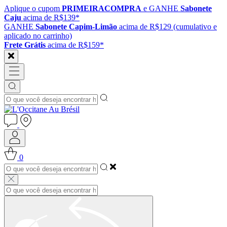
Aplique o cupom
PRIMEIRACOMPRA
e GANHE
Sabonete
Caju
acima de R$139*
GANHE
Sabonete Capim-Limão
acima de R$129 (cumulativo e
aplicado no carrinho)
Frete Grátis
acima de R$159*
0