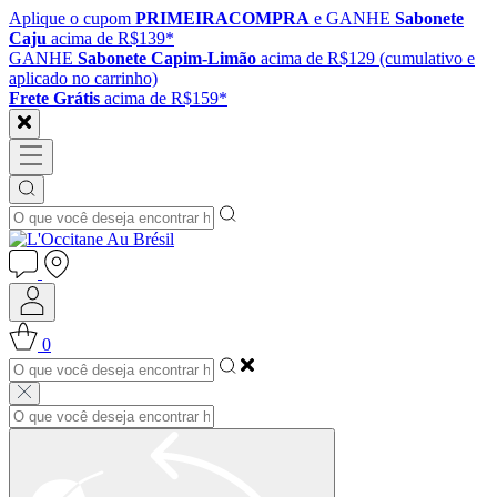
Aplique o cupom
PRIMEIRACOMPRA
e GANHE
Sabonete
Caju
acima de R$139*
GANHE
Sabonete Capim-Limão
acima de R$129 (cumulativo e
aplicado no carrinho)
Frete Grátis
acima de R$159*
0