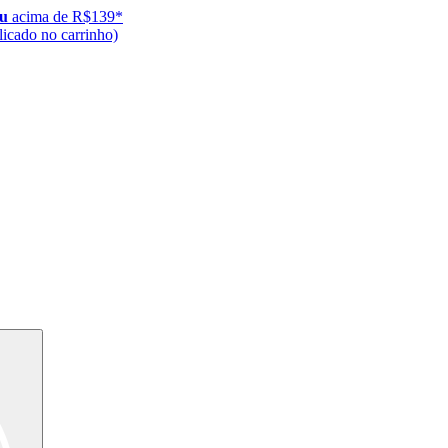
ju
acima de R$139*
icado no carrinho)