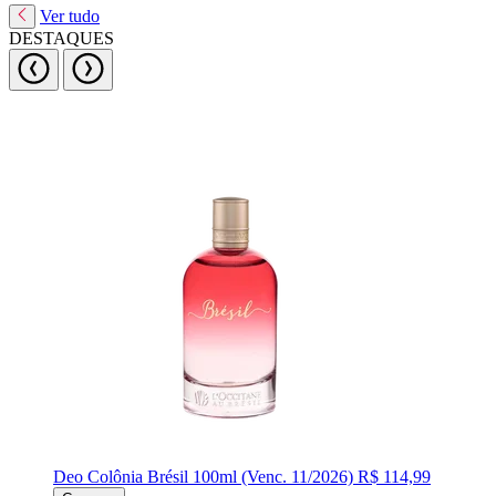
Ver tudo
DESTAQUES
Deo Colônia Brésil 100ml (Venc. 11/2026)
R$ 114,99