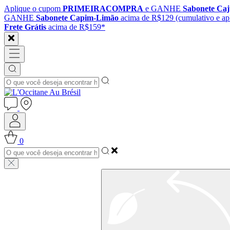
Aplique o cupom
PRIMEIRACOMPRA
e GANHE
Sabonete Ca
GANHE
Sabonete Capim-Limão
acima de R$129 (cumulativo e apl
Frete Grátis
acima de R$159*
0