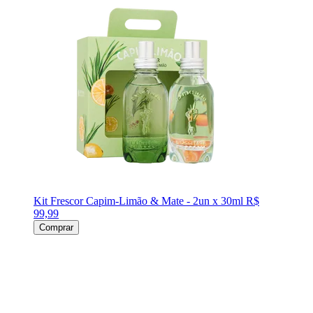
Kit Frescor Capim-Limão & Mate - 2un x 30ml
R$
99,99
Comprar