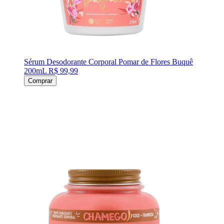
Sérum Desodorante Corporal Pomar de Flores Buquê
200mL
R$ 99,99
Comprar