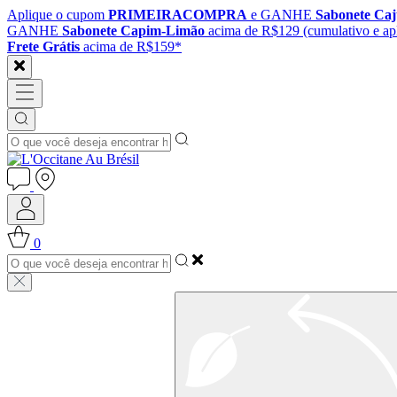
Aplique o cupom
PRIMEIRACOMPRA
e GANHE
Sabonete Ca
GANHE
Sabonete Capim-Limão
acima de R$129 (cumulativo e apl
Frete Grátis
acima de R$159*
0