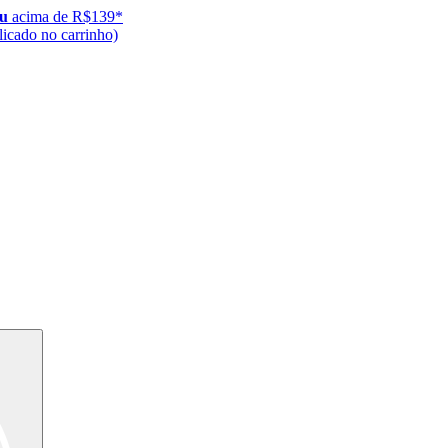
ju
acima de R$139*
icado no carrinho)