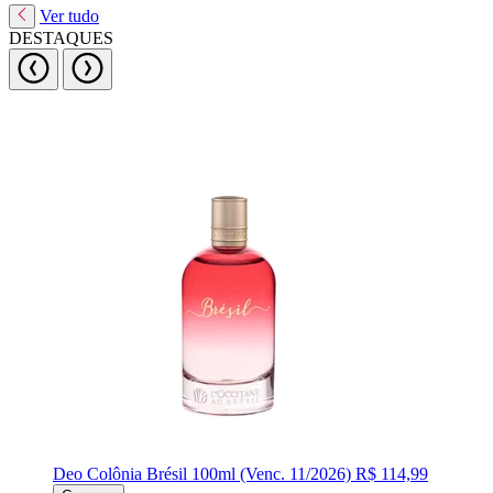
Ver tudo
DESTAQUES
Deo Colônia Brésil 100ml (Venc. 11/2026)
R$ 114,99