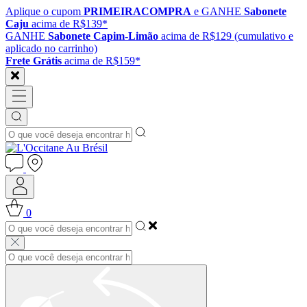
Aplique o cupom
PRIMEIRACOMPRA
e GANHE
Sabonete
Caju
acima de R$139*
GANHE
Sabonete Capim-Limão
acima de R$129 (cumulativo e
aplicado no carrinho)
Frete Grátis
acima de R$159*
0