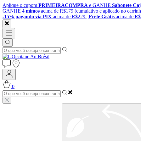
Aplique o cupom
PRIMEIRACOMPRA
e GANHE
Sabonete Ca
GANHE
4 mimos
acima de R$179 (cumulativo e aplicado no carrinh
-15% pagando via PIX
acima de R$229 |
Frete Grátis
acima de R
0