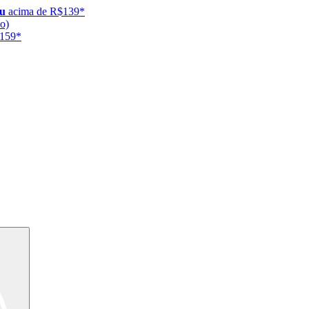
ju
acima de R$139*
o)
$159*