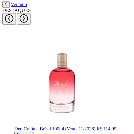
Ver tudo
DESTAQUES
Deo Colônia Brésil 100ml (Venc. 11/2026)
R$ 114,99