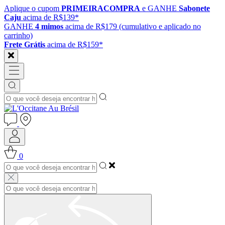
Aplique o cupom
PRIMEIRACOMPRA
e GANHE
Sabonete
Caju
acima de R$139*
GANHE
4 mimos
acima de R$179 (cumulativo e aplicado no
carrinho)
Frete Grátis
acima de R$159*
0