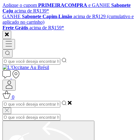
Aplique o cupom
PRIMEIRACOMPRA
e GANHE
Sabonete
Caju
acima de R$139*
GANHE
Sabonete Capim-Limão
acima de R$129 (cumulativo e
aplicado no carrinho)
Frete Grátis
acima de R$159*
0