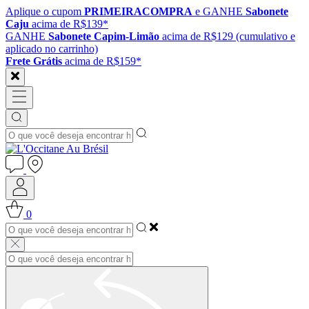
Aplique o cupom
PRIMEIRACOMPRA
e GANHE
Sabonete
Caju
acima de R$139*
GANHE
Sabonete Capim-Limão
acima de R$129 (cumulativo e
aplicado no carrinho)
Frete Grátis
acima de R$159*
0