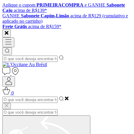
Aplique o cupom
PRIMEIRACOMPRA
e GANHE
Sabonete
Caju
acima de R$139*
GANHE
Sabonete Capim-Limão
acima de R$129 (cumulativo e
aplicado no carrinho)
Frete Grátis
acima de R$159*
0