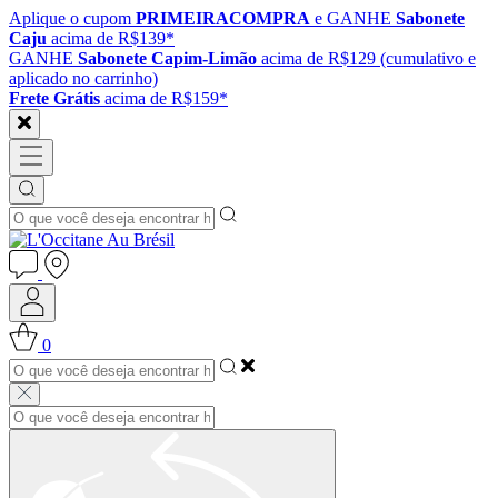
Aplique o cupom
PRIMEIRACOMPRA
e GANHE
Sabonete
Caju
acima de R$139*
GANHE
Sabonete Capim-Limão
acima de R$129 (cumulativo e
aplicado no carrinho)
Frete Grátis
acima de R$159*
0