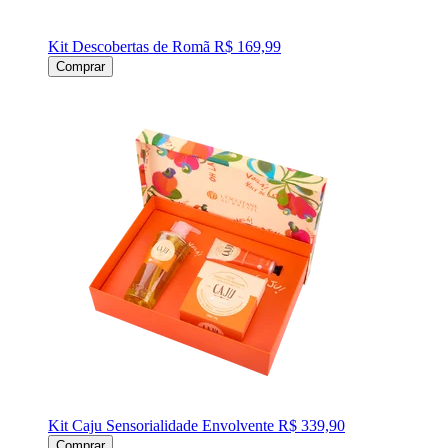
Kit Descobertas de Romã
R$ 169,99
Comprar
Kit Caju Sensorialidade Envolvente
R$ 339,90
Comprar