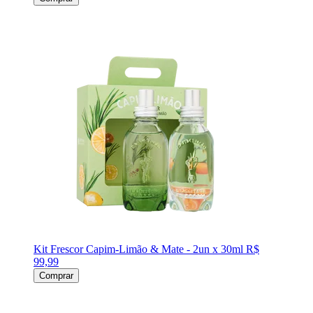
Kit Frescor Capim-Limão & Mate - 2un x 30ml
R$
99,99
Comprar