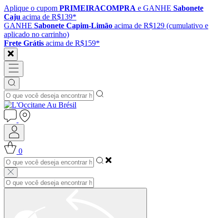
Aplique o cupom
PRIMEIRACOMPRA
e GANHE
Sabonete
Caju
acima de R$139*
GANHE
Sabonete Capim-Limão
acima de R$129 (cumulativo e
aplicado no carrinho)
Frete Grátis
acima de R$159*
0