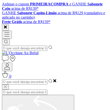
Aplique o cupom
PRIMEIRACOMPRA
e GANHE
Sabonete
Caju
acima de R$139*
GANHE
Sabonete Capim-Limão
acima de R$129 (cumulativo e
aplicado no carrinho)
Frete Grátis
acima de R$159*
0