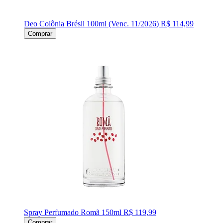
Deo Colônia Brésil 100ml (Venc. 11/2026)
R$ 114,99
Comprar
Spray Perfumado Romã 150ml
R$ 119,99
Comprar