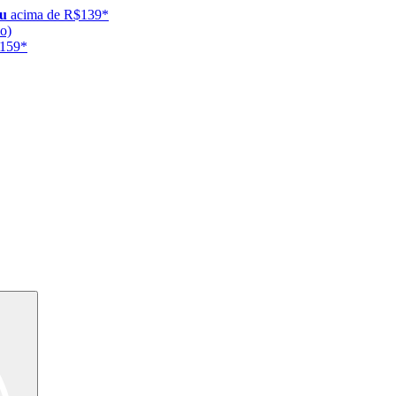
ju
acima de R$139*
o)
$159*