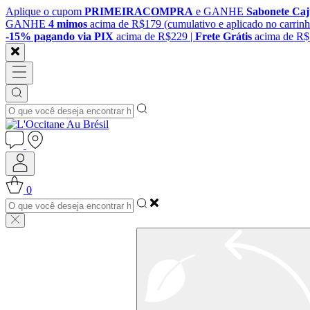
Aplique o cupom
PRIMEIRACOMPRA
e GANHE
Sabonete Ca
GANHE
4 mimos
acima de R$179 (cumulativo e aplicado no carrinh
-15% pagando via PIX
acima de R$229 |
Frete Grátis
acima de R
0