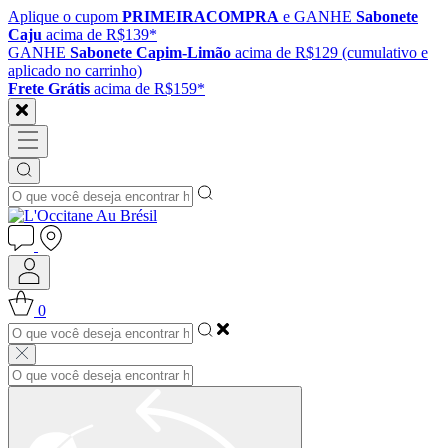
Aplique o cupom
PRIMEIRACOMPRA
e GANHE
Sabonete
Caju
acima de R$139*
GANHE
Sabonete Capim-Limão
acima de R$129 (cumulativo e
aplicado no carrinho)
Frete Grátis
acima de R$159*
0