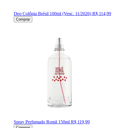
Deo Colônia Brésil 100ml (Venc. 11/2026)
R$ 114,99
Comprar
Spray Perfumado Romã 150ml
R$ 119,99
Comprar