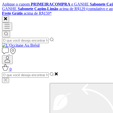
Aplique o cupom
PRIMEIRACOMPRA
e GANHE
Sabonete Ca
GANHE
Sabonete Capim-Limão
acima de R$129 (cumulativo e apl
Frete Grátis
acima de R$159*
0