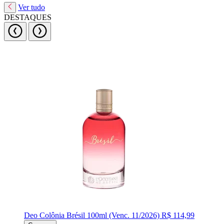
Ver tudo
DESTAQUES
Deo Colônia Brésil 100ml (Venc. 11/2026)
R$ 114,99