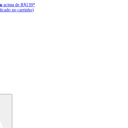
ju
acima de R$139*
icado no carrinho)