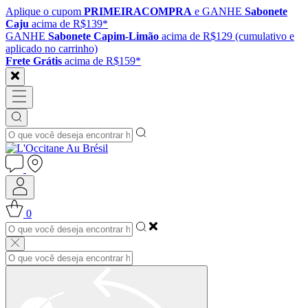
Aplique o cupom
PRIMEIRACOMPRA
e GANHE
Sabonete
Caju
acima de R$139*
GANHE
Sabonete Capim-Limão
acima de R$129 (cumulativo e
aplicado no carrinho)
Frete Grátis
acima de R$159*
0