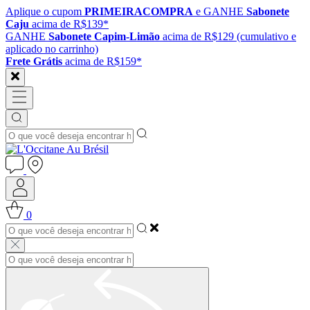
Aplique o cupom
PRIMEIRACOMPRA
e GANHE
Sabonete
Caju
acima de R$139*
GANHE
Sabonete Capim-Limão
acima de R$129 (cumulativo e
aplicado no carrinho)
Frete Grátis
acima de R$159*
0