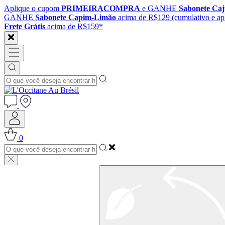
Aplique o cupom
PRIMEIRACOMPRA
e GANHE
Sabonete Ca
GANHE
Sabonete Capim-Limão
acima de R$129 (cumulativo e apl
Frete Grátis
acima de R$159*
0