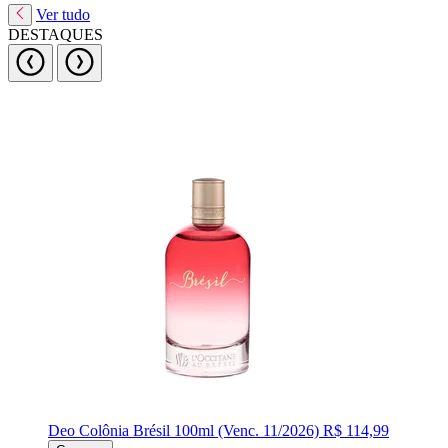
Ver tudo
DESTAQUES
Deo Colônia Brésil 100ml (Venc. 11/2026)
R$ 114,99