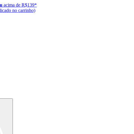
ju
acima de R$139*
icado no carrinho)