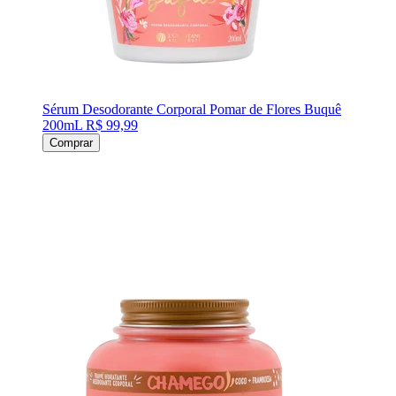
Sérum Desodorante Corporal Pomar de Flores Buquê
200mL
R$ 99,99
Comprar