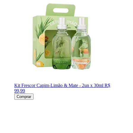
Kit Frescor Capim-Limão & Mate - 2un x 30ml
R$
99,99
Comprar