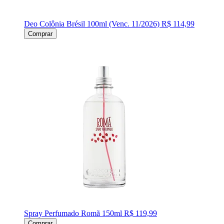
Deo Colônia Brésil 100ml (Venc. 11/2026)
R$ 114,99
Comprar
Spray Perfumado Romã 150ml
R$ 119,99
Comprar