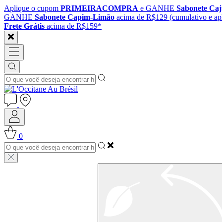
Aplique o cupom
PRIMEIRACOMPRA
e GANHE
Sabonete Ca
GANHE
Sabonete Capim-Limão
acima de R$129 (cumulativo e apl
Frete Grátis
acima de R$159*
0