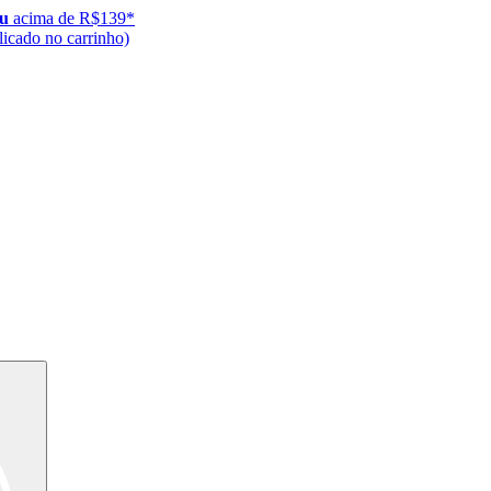
ju
acima de R$139*
icado no carrinho)