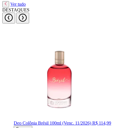
Ver tudo
DESTAQUES
Deo Colônia Brésil 100ml (Venc. 11/2026)
R$ 114,99