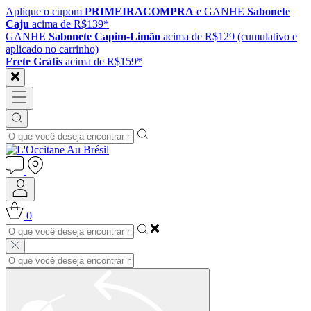
Aplique o cupom
PRIMEIRACOMPRA
e GANHE
Sabonete
Caju
acima de R$139*
GANHE
Sabonete Capim-Limão
acima de R$129 (cumulativo e
aplicado no carrinho)
Frete Grátis
acima de R$159*
0