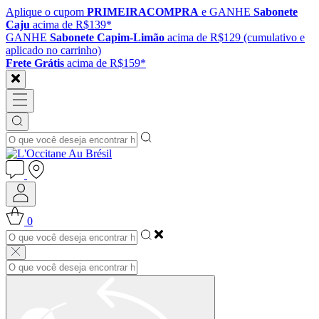
Aplique o cupom
PRIMEIRACOMPRA
e GANHE
Sabonete
Caju
acima de R$139*
GANHE
Sabonete Capim-Limão
acima de R$129 (cumulativo e
aplicado no carrinho)
Frete Grátis
acima de R$159*
0