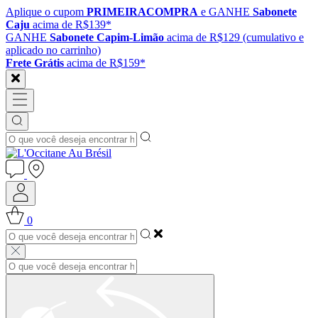
Aplique o cupom
PRIMEIRACOMPRA
e GANHE
Sabonete
Caju
acima de R$139*
GANHE
Sabonete Capim-Limão
acima de R$129 (cumulativo e
aplicado no carrinho)
Frete Grátis
acima de R$159*
0