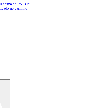
ju
acima de R$139*
icado no carrinho)