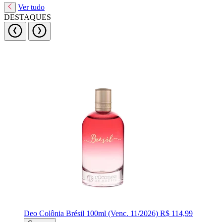
Ver tudo
DESTAQUES
Deo Colônia Brésil 100ml (Venc. 11/2026)
R$ 114,99