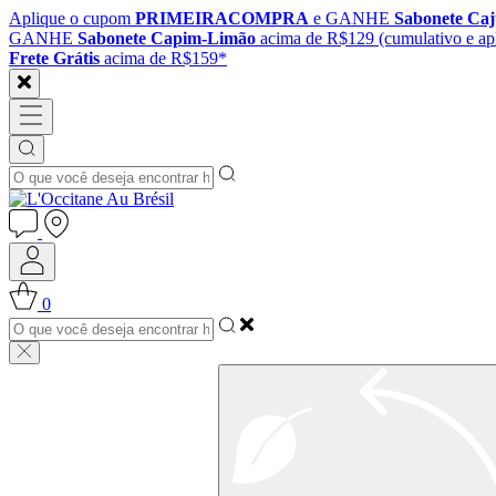
Aplique o cupom
PRIMEIRACOMPRA
e GANHE
Sabonete Ca
GANHE
Sabonete Capim-Limão
acima de R$129 (cumulativo e apl
Frete Grátis
acima de R$159*
0