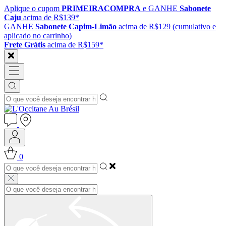
Aplique o cupom
PRIMEIRACOMPRA
e GANHE
Sabonete
Caju
acima de R$139*
GANHE
Sabonete Capim-Limão
acima de R$129 (cumulativo e
aplicado no carrinho)
Frete Grátis
acima de R$159*
0