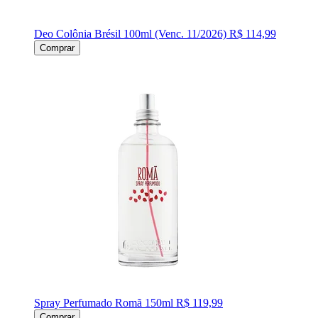
Deo Colônia Brésil 100ml (Venc. 11/2026)
R$ 114,99
Comprar
Spray Perfumado Romã 150ml
R$ 119,99
Comprar