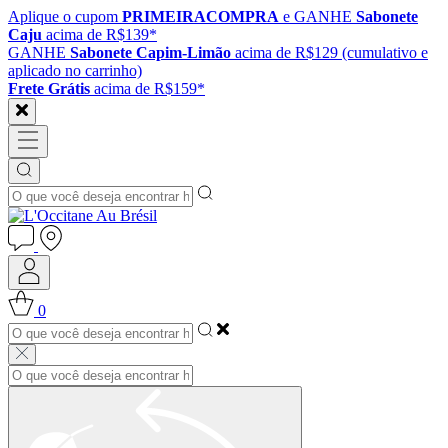
Aplique o cupom
PRIMEIRACOMPRA
e GANHE
Sabonete
Caju
acima de R$139*
GANHE
Sabonete Capim-Limão
acima de R$129 (cumulativo e
aplicado no carrinho)
Frete Grátis
acima de R$159*
0