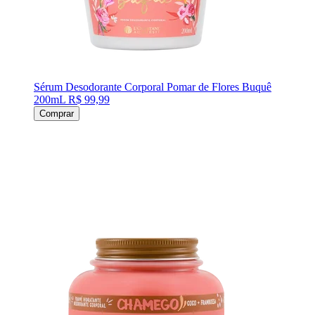
Sérum Desodorante Corporal Pomar de Flores Buquê
200mL
R$ 99,99
Comprar