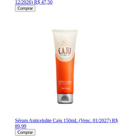
12/2026)
R$ 47,50
Comprar
Sérum Anticelulite Caju 150mL (Venc. 01/2027)
R$
89,99
Comprar