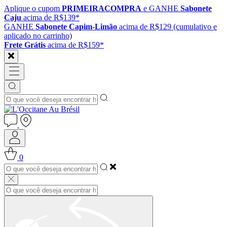
Aplique o cupom
PRIMEIRACOMPRA
e GANHE
Sabonete
Caju
acima de R$139*
GANHE
Sabonete Capim-Limão
acima de R$129 (cumulativo e
aplicado no carrinho)
Frete Grátis
acima de R$159*
0