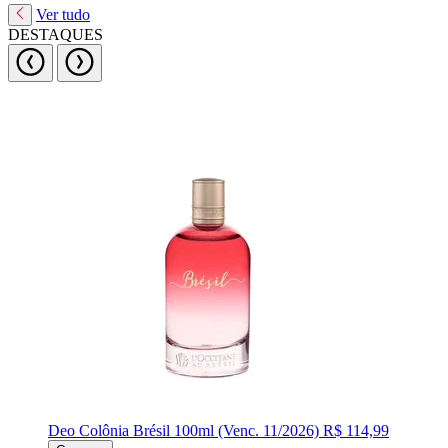
Ver tudo
DESTAQUES
Deo Colônia Brésil 100ml (Venc. 11/2026)
R$ 114,99