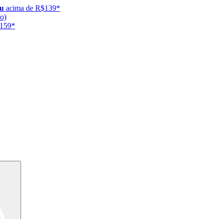
ju
acima de R$139*
o)
$159*