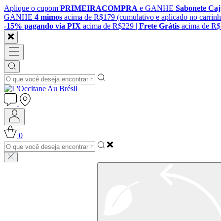
Aplique o cupom
PRIMEIRACOMPRA
e GANHE
Sabonete Ca
GANHE
4 mimos
acima de R$179 (cumulativo e aplicado no carrinh
-15% pagando via PIX
acima de R$229 |
Frete Grátis
acima de R
0