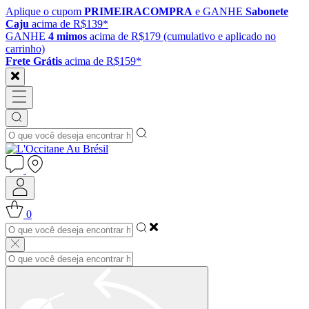
Aplique o cupom
PRIMEIRACOMPRA
e GANHE
Sabonete
Caju
acima de R$139*
GANHE
4 mimos
acima de R$179 (cumulativo e aplicado no
carrinho)
Frete Grátis
acima de R$159*
0